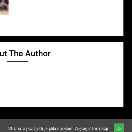
ut The Author
Strona wykorzystuje pliki cookies.
Więcej informacji
Ok
owla piesków rasy Bichon Frise FCI
| Powered by WordPress &
Customiza