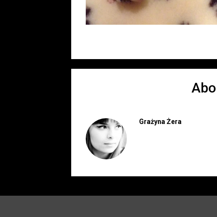
Abo
Grażyna Żera
© 2026 Hod