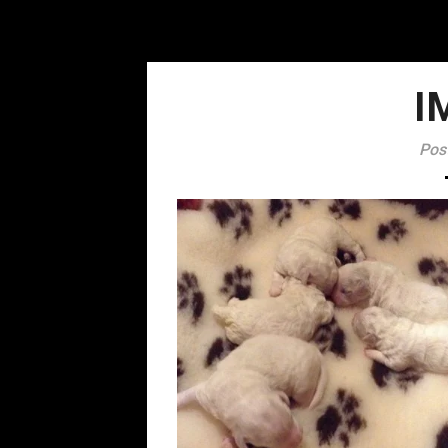
I
Pos